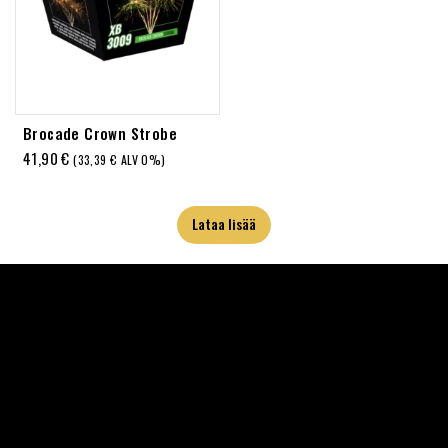
Brocade Crown Strobe
41,90
€
(
33,39
€
ALV 0%)
Lataa lisää