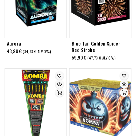
Aurora
Blue Tail Golden Spider
Red Strobe
43,90
€
(
34,98
€
ALV 0%)
59,90
€
(
47,73
€
ALV 0%)