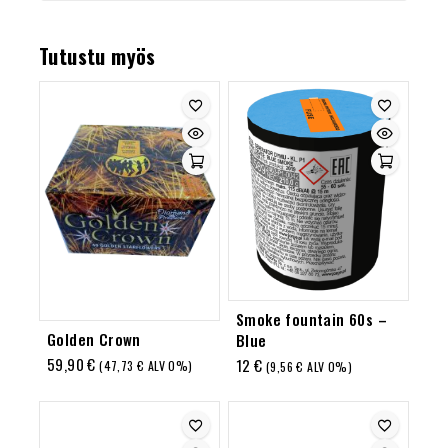
Tutustu myös
Smoke fountain 60s –
Golden Crown
Blue
59,90
€
12
€
(
47,73
€
ALV 0%)
(
9,56
€
ALV 0%)