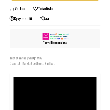
Vertaa
Toivelista
Jaa
Kysy meiltä
Turvallinen maksu
Tuotetunnus (SKU):
M37
Osastot:
Kaikki tuotteet
,
Suihkut