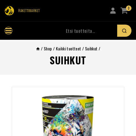
0
RAKETTIMARKET
/
Shop
/
Kaikki tuotteet
/
Suihkut
/
SUIHKUT