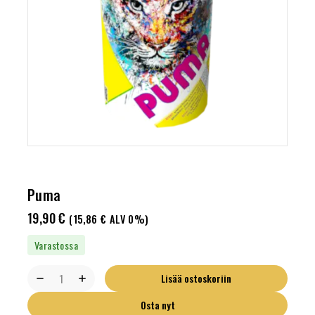
Puma
19,90
€
(
15,86
€
ALV 0%)
Varastossa
Lisää ostoskoriin
Osta nyt