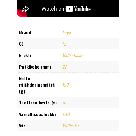
Brändi
Jorge
CE
F2
Efekti
Multi effects
Putkikoko (mm)
22
Netto
räjähdeainemäärä
190
(g)
Tuotteen kesto (s)
70
Vaarallisuusluokka
1.4G
Väri
Multicolor