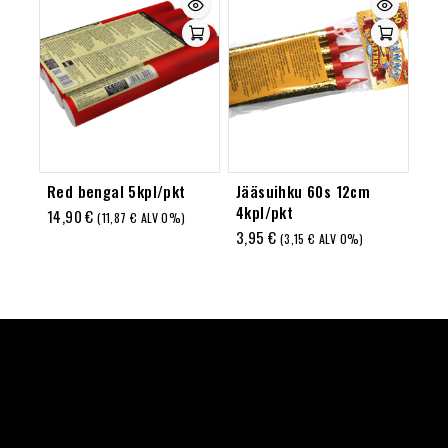
Red bengal 5kpl/pkt
Jääsuihku 60s 12cm
4kpl/pkt
14,90
€
(
11,87
€
ALV 0%)
3,95
€
(
3,15
€
ALV 0%)